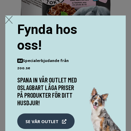
Fynda hos
oss!
EKONOMIPACK: SHEBA FRESH CUISINE TASTE OF TOKYO
Specialerbjudande från
(MSC) 36 X 50 G - TONFISK + LAX
zoo.se
199 SEK
234 SEK
SPANA IN VÅR OUTLET MED
OSLAGBART LÅGA PRISER
MER INFO!
PÅ PRODUKTER FÖR DITT
HUSDJUR!
SE VÅR OUTLET