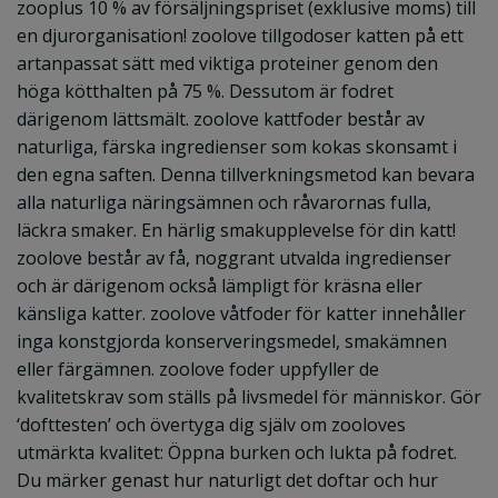
zooplus 10 % av försäljningspriset (exklusive moms) till
en djurorganisation! zoolove tillgodoser katten på ett
artanpassat sätt med viktiga proteiner genom den
höga kötthalten på 75 %. Dessutom är fodret
därigenom lättsmält. zoolove kattfoder består av
naturliga, färska ingredienser som kokas skonsamt i
den egna saften. Denna tillverkningsmetod kan bevara
alla naturliga näringsämnen och råvarornas fulla,
läckra smaker. En härlig smakupplevelse för din katt!
zoolove består av få, noggrant utvalda ingredienser
och är därigenom också lämpligt för kräsna eller
känsliga katter. zoolove våtfoder för katter innehåller
inga konstgjorda konserveringsmedel, smakämnen
eller färgämnen. zoolove foder uppfyller de
kvalitetskrav som ställs på livsmedel för människor. Gör
‘dofttesten’ och övertyga dig själv om zooloves
utmärkta kvalitet: Öppna burken och lukta på fodret.
Du märker genast hur naturligt det doftar och hur