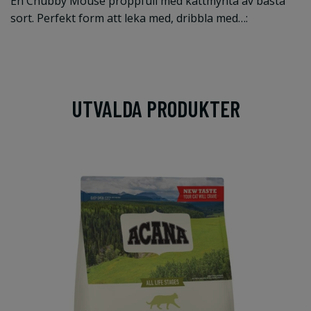
En Chubby Mouse proppfull med kattmynta av bästa
sort. Perfekt form att leka med, dribbla med…:
UTVALDA PRODUKTER