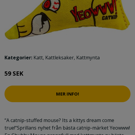
Kategorier:
Katt
,
Kattleksaker
,
Kattmynta
59 SEK
MER INFO!
“A catnip-stuffed mouse? Its a kittys dream come
true!“Sprillans nyhet från bästa catnip-märket Yeowww!