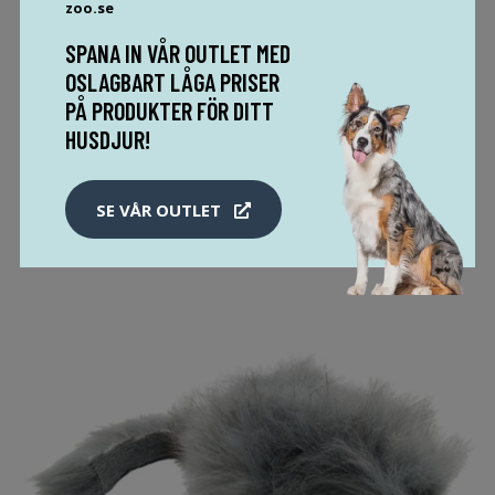
KATTER - PÅFYLLNADSFLASKA 45 ML
zoo.se
195 SEK
229 SEK
SPANA IN VÅR OUTLET MED
OSLAGBART LÅGA PRISER
PÅ PRODUKTER FÖR DITT
MER INFO!
HUSDJUR!
SE VÅR OUTLET