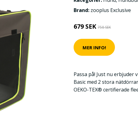
Kategorier:
Hund
,
Hundbu
Brand:
zooplus Exclusive
679 SEK
758 SEK
MER INFO!
Passa på! Just nu erbjuder v
Basic med 2 stora nätdörrar
OEKO-TEX® certifierade fleec