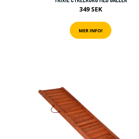
SPANA IN VÅR OUTLE
PRODUKTER FÖR DIT
349 SEK
SE VÅR OUTLET
MER INFO!