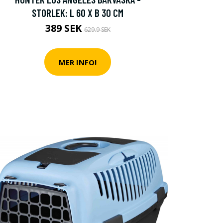
STORLEK: L 60 X B 30 CM
389 SEK
629.9 SEK
MER INFO!