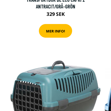
T MED OSLAGBART LÅGA PRISER PÅ
T HUSDJUR!
ANTRACIT/GRÅ-GRÖN
329 SEK
MER INFO!