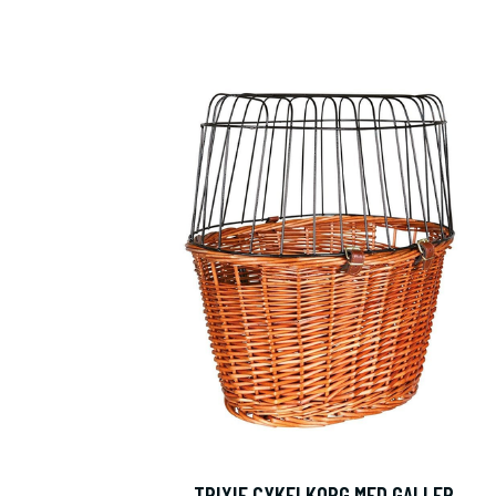
Fynda h
Specialerbjudande fr
TRIXIE CYKELKORG MED GALLER