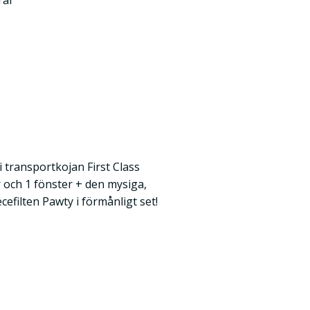
rar
i transportkojan First Class
 och 1 fönster + den mysiga,
efilten Pawty i förmånligt set!