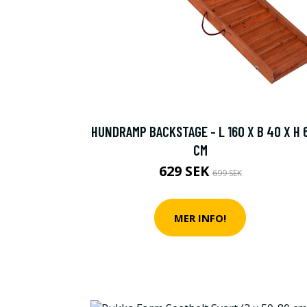
HUNDRAMP BACKSTAGE - L 160 X B 40 X H 
CM
629 SEK
699 SEK
MER INFO!