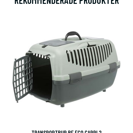
REKOMMENDERADE PRODUKTER
os oss!
ån zoo.se
TRANSPORTBUR BE ECO CAPRI 2