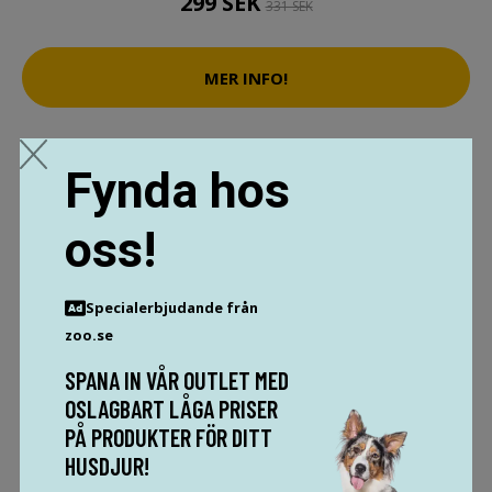
299 SEK
331 SEK
MER INFO!
Fynda hos
oss!
Specialerbjudande från
zoo.se
SPANA IN VÅR OUTLET MED
OSLAGBART LÅGA PRISER
PÅ PRODUKTER FÖR DITT
HUSDJUR!