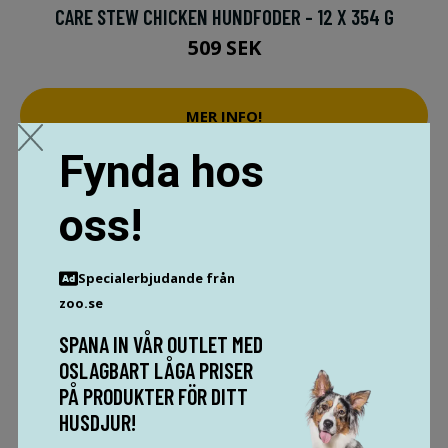
CARE STEW CHICKEN HUNDFODER - 12 X 354 G
509 SEK
MER INFO!
Fynda hos
oss!
Specialerbjudande från
zoo.se
SPANA IN VÅR OUTLET MED
OSLAGBART LÅGA PRISER
PÅ PRODUKTER FÖR DITT
HUSDJUR!