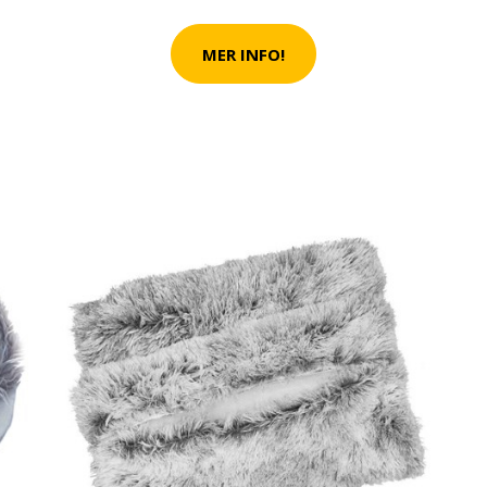
T MED OSLAGBART LÅGA PRISER PÅ
T HUSDJUR!
MER INFO!