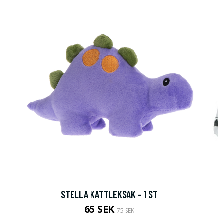
os oss!
STELLA KATTLEKSAK - 1 ST
ån zoo.se
65 SEK
75 SEK