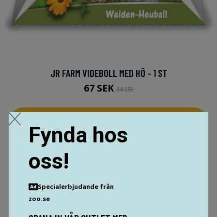
JR FARM VIDEBOLL MED HÖ - 1 ST
67 SEK
84 SEK
MER INFO!
Fynda hos
oss!
Specialerbjudande från
zoo.se