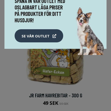
SPANA IN VÅR OUTLET MED
OSLAGBART LÅGA PRISER
PÅ PRODUKTER FÖR DITT
HUSDJUR!
SE VÅR OUTLET
JR FARM HAVREBITAR - 300 G
49 SEK
59 SEK