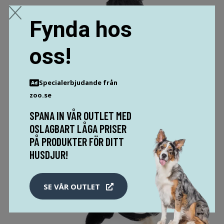
Fynda hos
oss!
PAWISE SIMPLE CAT KUDDE
39.9 SEK
Specialerbjudande från
zoo.se
MER INFO!
SPANA IN VÅR OUTLET MED
OSLAGBART LÅGA PRISER
PÅ PRODUKTER FÖR DITT
HUSDJUR!
SE VÅR OUTLET