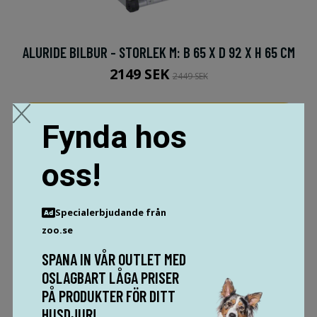
ALURIDE BILBUR - STORLEK M: B 65 X D 92 X H 65 CM
2149 SEK
2449 SEK
MER INFO!
Fynda hos
oss!
Specialerbjudande från
zoo.se
SPANA IN VÅR OUTLET MED
OSLAGBART LÅGA PRISER
PÅ PRODUKTER FÖR DITT
HUSDJUR!