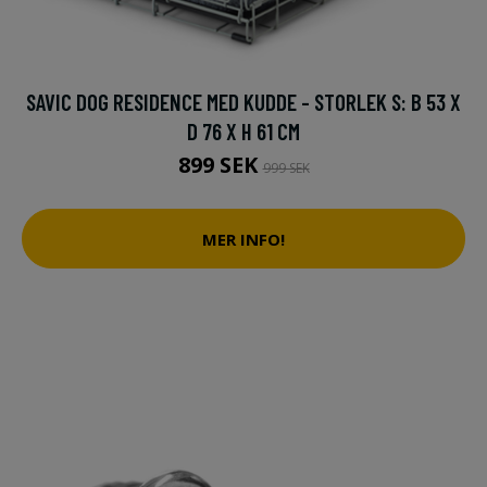
SAVIC DOG RESIDENCE MED KUDDE - STORLEK S: B 53 X
D 76 X H 61 CM
899 SEK
999 SEK
MER INFO!