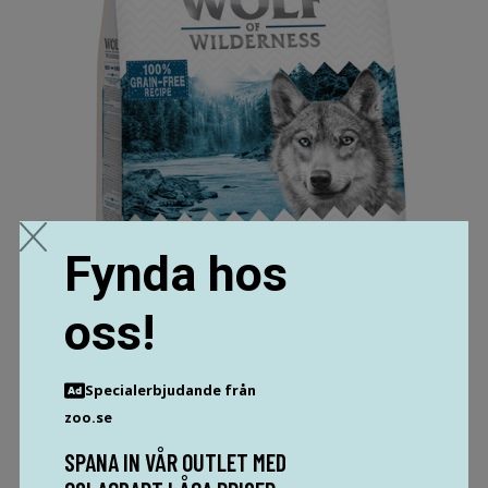
Fynda hos
oss!
Specialerbjudande från
zoo.se
WOLF OF WILDERNESS BLUE RIVER - SALMON - 1 KG
67 SEK
SPANA IN VÅR OUTLET MED