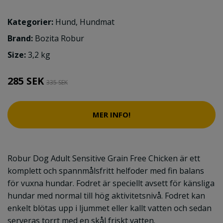
Kategorier:
Hund
,
Hundmat
Brand:
Bozita Robur
Size:
3,2 kg
285 SEK
335 SEK
MER INFO!
Robur Dog Adult Sensitive Grain Free Chicken är ett
komplett och spannmålsfritt helfoder med fin balans
för vuxna hundar. Fodret är speciellt avsett för känsliga
hundar med normal till hög aktivitetsnivå. Fodret kan
enkelt blötas upp i ljummet eller kallt vatten och sedan
serveras torrt med en skål friskt vatten.