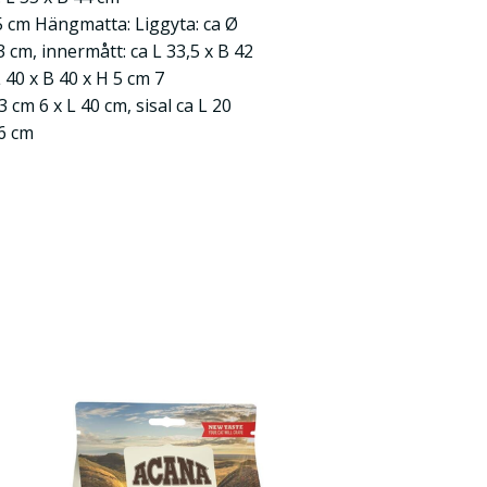
35 cm Hängmatta: Liggyta: ca Ø
3 cm, innermått: ca L 33,5 x B 42
 40 x B 40 x H 5 cm 7
 cm 6 x L 40 cm, sisal ca L 20
16 cm