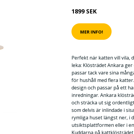
1899 SEK
MER INFO!
Perfekt när katten vill vila, 
leka: Klösträdet Ankara ger 
passar tack vare sina mång
för hushåll med flera katter
design och passar på ett ha
inredningar. Ankara klöstr
och sträcka ut sig ordentli
som delvis är inlindade i sis
rymliga huset längst ner, i
utsiktsplattformen eller i 
Kuddarna på kattklösträdet