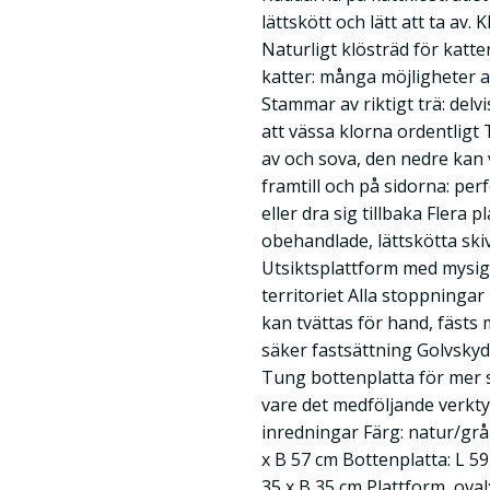
lättskött och lätt att ta av. 
Naturligt klösträd för katte
katter: många möjligheter a
Stammar av riktigt trä: delvis
att vässa klorna ordentligt
av och sova, den nedre kan
framtill och på sidorna: per
eller dra sig tillbaka Flera p
obehandlade, lättskötta skiv
Utsiktsplattform med mysig 
territoriet Alla stoppningar
kan tvättas för hand, fäst
säker fastsättning Golvsky
Tung bottenplatta för mer s
vare det medföljande verktyg
inredningar Färg: natur/grå
x B 57 cm Bottenplatta: L 59
35 x B 35 cm Plattform, oval