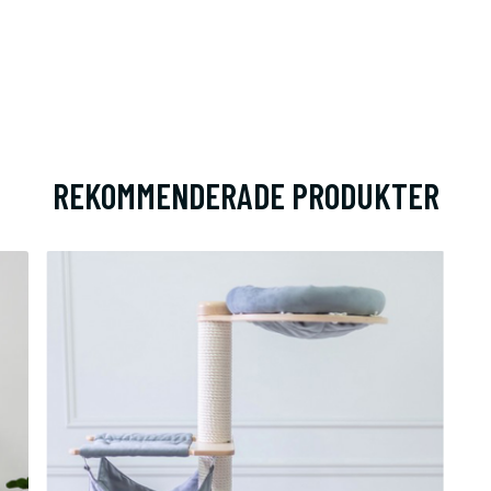
T MED OSLAGBART LÅGA PRISER PÅ
T HUSDJUR!
REKOMMENDERADE PRODUKTER