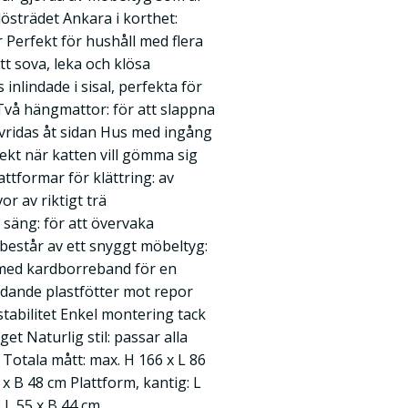
Klösträdet Ankara i korthet:
r Perfekt för hushåll med flera
tt sova, leka och klösa
 inlindade i sisal, perfekta för
 Två hängmattor: för att slappna
 vridas åt sidan Hus med ingång
fekt när katten vill gömma sig
lattformar för klättring: av
or av riktigt trä
säng: för att övervaka
 består av ett snyggt möbeltyg:
s med kardborreband för en
ddande plastfötter mot repor
tabilitet Enkel montering tack
et Naturlig stil: passar alla
 Totala mått: max. H 166 x L 86
 x B 48 cm Plattform, kantig: L
: L 55 x B 44 cm