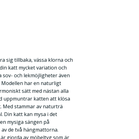
dra sig tillbaka, vässa klorna och
din katt mycket variation och
a sov- och lekmöjligheter även
. Modellen har en naturligt
rmoniskt sätt med nästan alla
äd uppmuntrar katten att klösa
gt. Med stammar av naturträ
al. Din katt kan mysa i det
 den mysiga sängen på
en av de två hängmattorna.
 är gjorda av möbeltyg som är